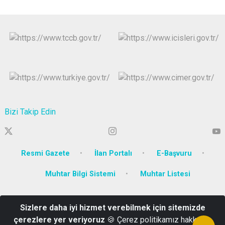
Bizi Takip Edin
Resmi Gazete
İlan Portalı
E-Başvuru
Muhtar Bilgi Sistemi
Muhtar Listesi
Körfez Mahallesi Ankara Karayolu Caddesi No:129 İzmit /
Sizlere daha iyi hizmet verebilmek için sitemizde
KOCAELİ
çerezlere yer veriyoruz
🍪 Çerez politikamız hakkında