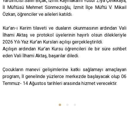
Yardımcısı Salih Bıçak, İzmit Kaymakamı Yusuf Ziya Çelikkaya,
İl Müftüsü Mehmet Sönmezoğlu, İzmit İlçe Müftü V. Mikail
Özkan, öğrenciler ve aileleri katıldı.
Kur’an-ı Kerim tilaveti ve duaların okunmasının ardından Vali
İlhami Aktaş ve protokol üyelerinin hayırlı olsun dilekleriyle
2026 Yılı Yaz Kur’an Kursları açılışı gerçekleştirildi.
Açılışın ardından Kur’an Kursu öğrencileri ile bir süre sohbet
eden Vali İlhami Aktaş, başarılar diledi.
Çocukların manevi gelişimlerine katkı sağlamayı amaçlayan
program, İl genelinde yüzlerce merkezde başlayacak olup 06
Temmuz- 14 Ağustos tarihleri arasında hizmet verecektir.