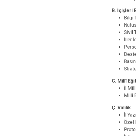
B. İçişleri
Bilgi
Nüfus
Sivil
İller
Perso
Deste
Basın 
Strate
C. Millî Eğ
İl Mil
Milli 
Ç. Valilik
İl Yaz
Özel 
Proto