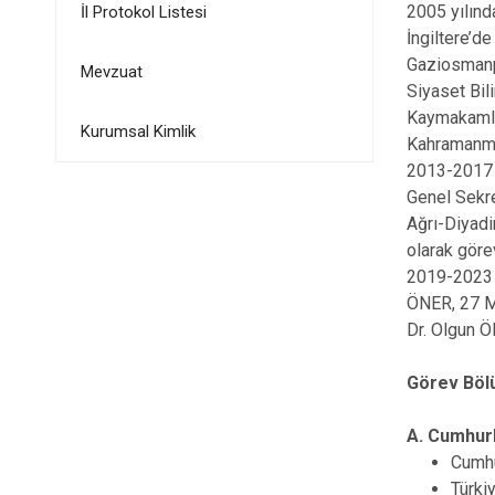
2005 yılınd
İl Protokol Listesi
İngiltere’d
Gaziosmanpa
Mevzuat
Siyaset Bil
Kaymakamlık
Kurumsal Kimlik
Kahramanma
2013-2017 y
Genel Sekre
Ağrı-Diyadi
olarak göre
2019-2023 y
ÖNER, 27 Ma
Dr. Olgun Ö
Görev Bö
A. Cumhur
Cumhu
Türki