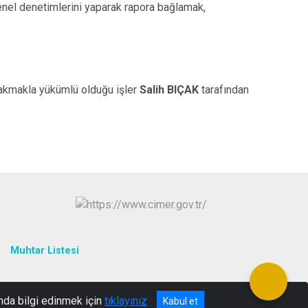
genel denetimlerini yaparak rapora bağlamak,
bakmakla yükümlü olduğu işler
Salih BIÇAK
tarafından
Muhtar Listesi
nda bilgi edinmek için
tıklayınız
Kabul et