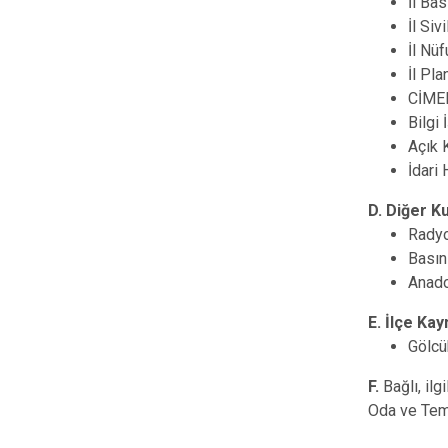
İl Bas
İl Siv
İl Nü
İl Pl
CİMER
Bilgi
Açık 
İdari
D. Diğer K
Radyo
Basın
Anado
E. İlçe Ka
Gölc
F.
Bağlı, ilg
Oda ve Temsil