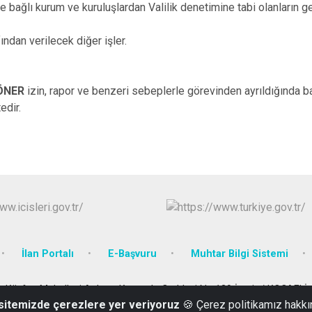
 bağlı kurum ve kuruluşlardan Valilik denetimine tabi olanların 
fından verilecek diğer işler.
 ÖNER
izin, rapor ve benzeri sebeplerle görevinden ayrıldığında 
edir.
İlan Portalı
E-Başvuru
Muhtar Bilgi Sistemi
Körfez Mahallesi Ankara Karayolu Caddesi No:129 İzmit / KOCAELİ
 sitemizde çerezlere yer veriyoruz
🍪 Çerez politikamız hakkı
0(262) 300 50 00 Kep Adresi: icisleribakanligi@hs01.kep.tr