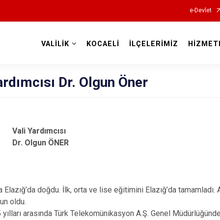
e-Devlet
VALİLİK
KOCAELİ
İLÇELERİMİZ
HİZMET
Valilikler
ardımcısı Dr. Olgun Öner
Vali Yardımcısı
Dr. Olgun ÖNER
i
a Elazığ’da doğdu. İlk, orta ve lise eğitimini Elazığ’da tamamladı.
un oldu.
yılları arasında Türk Telekomünikasyon A.Ş. Genel Müdürlüğünde