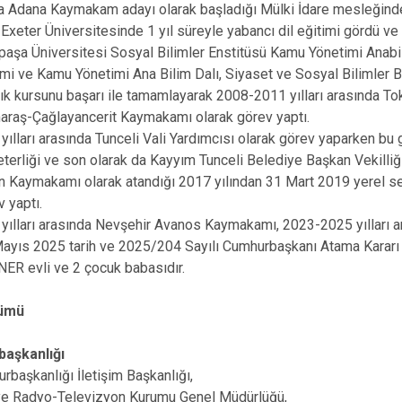
a Adana Kaymakam adayı olarak başladığı Mülki İdare mesleğinde
e Exeter Üniversitesinde 1 yıl süreyle yabancı dil eğitimi gördü v
şa Üniversitesi Sosyal Bilimler Enstitüsü Kamu Yönetimi Anabil
imi ve Kamu Yönetimi Ana Bilim Dalı, Siyaset ve Sosyal Bilimler B
 kursunu başarı ile tamamlayarak 2008-2011 yılları arasında To
raş-Çağlayancerit Kaymakamı olarak görev yaptı.
ılları arasında Tunceli Vali Yardımcısı olarak görev yaparken bu
terliği ve son olarak da Kayyım Tunceli Belediye Başkan Vekilliği 
n Kaymakamı olarak atandığı 2017 yılından 31 Mart 2019 yerel s
v yaptı.
ılları arasında Nevşehir Avanos Kaymakamı, 2023-2025 yılları ar
yıs 2025 tarih ve 2025/204 Sayılı Cumhurbaşkanı Atama Kararı il
NER evli ve 2 çocuk babasıdır.
lümü
başkanlığı
rbaşkanlığı İletişim Başkanlığı,
ye Radyo-Televizyon Kurumu Genel Müdürlüğü,