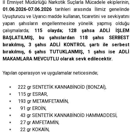
İl Emniyet Müdürlüğü Narkotik Suçlarla Mücadele ekiplerinin,
01.06.2026-07.06.2026
tarihleri arasında İlimiz genelinde
Uyuşturucu ve Uyarıcı madde kullanan, ticaretini ve sevkiyatını
yapan şahısların engellenmesine yönelik yapmış olduğu
çalışmalarda;
115 olayda; 128 şahsa ADLİ İŞLEM
BAŞLATILMIŞ, bu şahıslardan 118 şahıs SERBEST
bırakılmış, 3 şahıs ADLİ KONTROL şartı ile serbest
bırakılmış, 6 şahıs TUTUKLANMIŞ, 1 şahıs ise ADLİ
MAKAMLARA MEVCUTLU olarak sevk edilecektir.
Yapılan operasyon ve uygulamalar neticesinde;
222 gr SENTETİK KANNABİNOİD (BONZAİ),
115 gr ESRAR,
193 gr METAMFETAMİN,
91 gr EROİN,
43 gr SENTETİK KANNABİNOİD HAMMADDESİ,
27 gr AMFETAMİN,
22 gr KOKAİN,