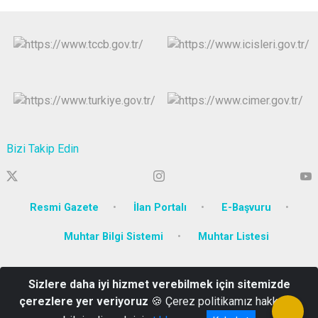
Bizi Takip Edin
Resmi Gazete
İlan Portalı
E-Başvuru
Muhtar Bilgi Sistemi
Muhtar Listesi
Körfez Mahallesi Ankara Karayolu Caddesi No:129 İzmit /
Sizlere daha iyi hizmet verebilmek için sitemizde
KOCAELİ
çerezlere yer veriyoruz
🍪 Çerez politikamız hakkında
0(262) 300 50 00 Kep Adresi: icisleribakanligi@hs01.kep.tr