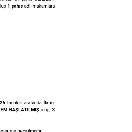
lup
1 şahıs
adli makamlara
026
tarihleri arasında İlimiz
LEM BAŞLATILMIŞ
olup;
3
er ele geçirilmiştir;