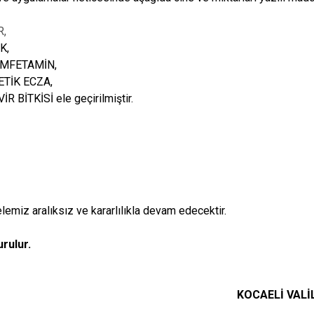
,
K,
ETAMİN,
İK ECZA,
KİSİ ele geçirilmiştir.
emiz aralıksız ve kararlılıkla devam edecektir.
rulur.
KOCAELİ VALİL