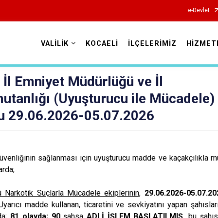
e-Devlet
VALİLİK
KOCAELİ
İLÇELERİMİZ
HİZMET
Valilikler
i İl Emniyet Müdürlüğü ve İl
tanlığı (Uyuşturucu ile Mücadele)
u 29.06.2026-05.07.2026
nliğinin sağlanması için uyuşturucu madde ve kaçakçılıkla m
arda;
 Narkotik Suçlarla Mücadele ekiplerinin,
29.06.2026-05.07.20
yarıcı madde kullanan, ticaretini ve sevkiyatını yapan şahısla
da;
81 olayda; 90
şahsa
ADLİ İŞLEM BAŞLATILMIŞ,
bu şahıs