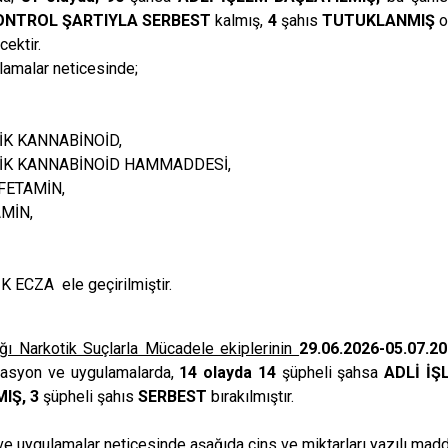
ONTROL ŞARTIYLA SERBEST
kalmış,
4
şahıs
TUTUKLANMIŞ
o
ektir.
lamalar neticesinde;
 KANNABİNOİD,
 KANNABİNOİD HAMMADDESİ,
TAMİN,
İN,
ZA ele geçirilmiştir.
ğı Narkotik Suçlarla Mücadele ekiplerinin
29.06.2026-05.07.2
erasyon ve uygulamalarda,
14 olayda 14
şüpheli şahsa
ADLİ İŞ
IŞ, 3
şüpheli şahıs
SERBEST
bırakılmıştır.
ygulamalar neticesinde aşağıda cins ve miktarları yazılı maddel