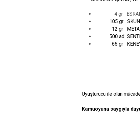
4 gr ESRAR
105 gr SKUN
12 gr METAMF
500 ad SENTET
66 gr KENEVİR BİT
Uyuşturucu ile olan mücadel
Kamuoyuna saygıyla duyu