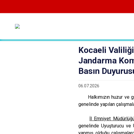
Kocaeli Valiliğ
Jandarma Komu
Basın Duyurus
06.07.2026
Halkımızın huzur ve güve
genelinde yapılan çalışmal
İl Emniyet Müdürlüğü
genelinde Uyuşturucu ve U
yapmış olduğu çalışmalar