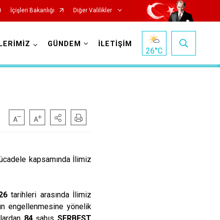
İçişleri Bakanlığı
Diğer Valilikler
LERİMİZ
GÜNDEM
İLETİŞİM
26
°C
ücadele kapsamında İlimiz
26
tarihleri arasında İlimiz
rın engellenmesine yönelik
lardan
84
şahıs
SERBEST