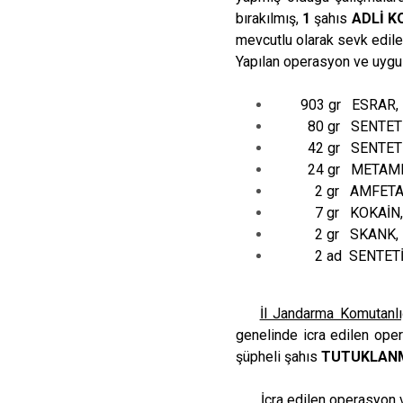
bırakılmış,
1
şahıs
ADLİ K
mevcutlu olarak sevk edilec
Yapılan operasyon ve uygu
903 gr ESRAR,
80 gr SENTETİK
42 gr SENTETİK
24 gr METAMFE
2 gr AMFETAM
7 gr KOKAİN,
2 gr SKANK,
2 ad SENTETİK EC
İl Jandarma Komutanlı
genelinde icra edilen op
şüpheli şahıs
TUTUKLANM
İcra edilen operasyon ve u