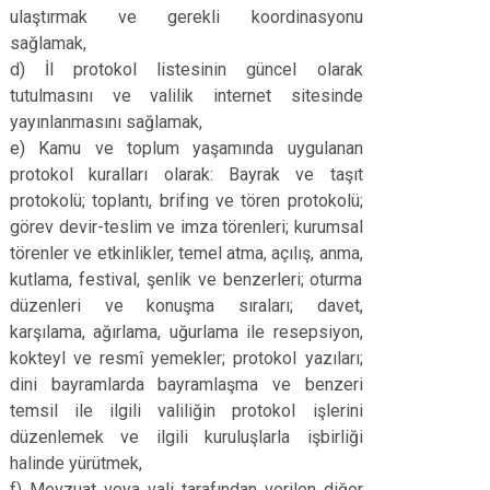
ulaştırmak ve gerekli koordinasyonu
sağlamak,
d) İl protokol listesinin güncel olarak
tutulmasını ve valilik internet sitesinde
yayınlanmasını sağlamak,
e) Kamu ve toplum yaşamında uygulanan
protokol kuralları olarak: Bayrak ve taşıt
protokolü; toplantı, brifing ve tören protokolü;
görev devir-teslim ve imza törenleri; kurumsal
törenler ve etkinlikler, temel atma, açılış, anma,
kutlama, festival, şenlik ve benzerleri; oturma
düzenleri ve konuşma sıraları; davet,
karşılama, ağırlama, uğurlama ile resepsiyon,
kokteyl ve resmî yemekler; protokol yazıları;
dini bayramlarda bayramlaşma ve benzeri
temsil ile ilgili valiliğin protokol işlerini
düzenlemek ve ilgili kuruluşlarla işbirliği
halinde yürütmek,
f) Mevzuat veya vali tarafından verilen diğer