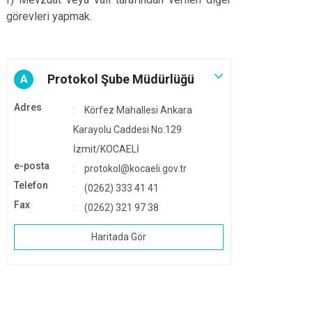
görevleri yapmak.
Protokol Şube Müdürlüğü
A
Adres
Körfez Mahallesi Ankara
Karayolu Caddesi No:129
İzmit/KOCAELİ
e-posta
protokol@kocaeli.gov.tr
Telefon
(0262) 333 41 41
Fax
(0262) 321 97 38
Haritada Gör