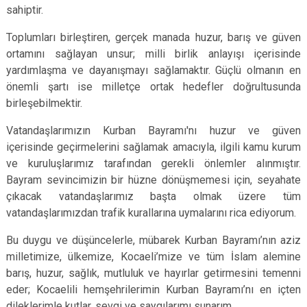
sahiptir.
Toplumları birleştiren, gerçek manada huzur, barış ve güven
ortamını sağlayan unsur; milli birlik anlayışı içerisinde
yardımlaşma ve dayanışmayı sağlamaktır. Güçlü olmanın en
önemli şartı ise milletçe ortak hedefler doğrultusunda
birleşebilmektir.
Vatandaşlarımızın Kurban Bayramı'nı huzur ve güven
içerisinde geçirmelerini sağlamak amacıyla, ilgili kamu kurum
ve kuruluşlarımız tarafından gerekli önlemler alınmıştır.
Bayram sevincimizin bir hüzne dönüşmemesi için, seyahate
çıkacak vatandaşlarımız başta olmak üzere tüm
vatandaşlarımızdan trafik kurallarına uymalarını rica ediyorum.
Bu duygu ve düşüncelerle, mübarek Kurban Bayramı’nın aziz
milletimize, ülkemize, Kocaeli’mize ve tüm İslam alemine
barış, huzur, sağlık, mutluluk ve hayırlar getirmesini temenni
eder; Kocaelili hemşehrilerimin Kurban Bayramı’nı en içten
dileklerimle kutlar, sevgi ve saygılarımı sunarım.